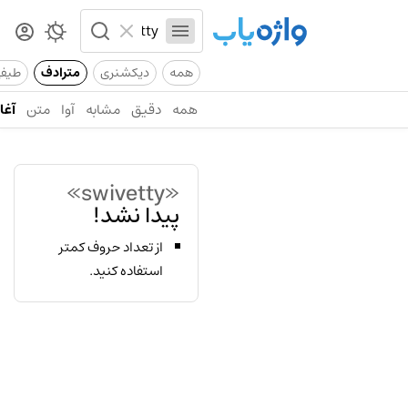
همه
دیکشنری
مترادف
طیف
همه
دقیق
مشابه
آوا
متن
آغاز
«swivetty»
پیدا نشد!
از تعداد حروف کمتر
استفاده کنید.