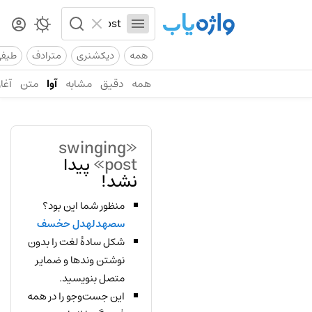
همه
دیکشنری
مترادف
طیف
همه
دقیق
مشابه
آوا
متن
آغاز
«swinging
post»
پیدا
نشد!
منظور شما این بود؟
سصهدلهدل حخسف
شکل سادهٔ لغت را بدون
نوشتن وندها و ضمایر
متصل بنویسید.
این جست‌وجو را در همه