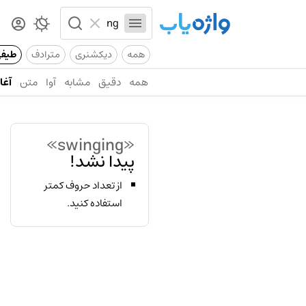
همه
دیکشنری
مترادف
طیف
همه
دقیق
مشابه
آوا
متن
آغاز
«swinging»
پیدا نشد!
از تعداد حروف کمتر
استفاده کنید.