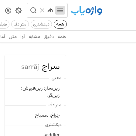
همه
دیکشنری
مترادف
طیف
همه
دقیق
مشابه
آوا
متن
آغاز
سراج
sarrāj
معنی
زین‌ساز؛ زین‌فروش؛
زین‌گر.
مترادف
چراغ، مصباح
دیکشنری
saddler