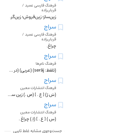
فرهنگ فارسی عمید /
قربان‌زاده
زین‌ساز؛ زین‌فروش؛ زین‌گر.
سراج
فرهنگ فارسی عمید /
قربان‌زاده
چراغ.
سراج
فرهنگ نام‌ها
(تلفظ: serāj) (عربی) (در قدیم) چراغ ، روشنایی .
سراج
فرهنگ انتشارات معین
(سَ رّ) [ ع . ] (ص .) زین ساز، آن که زین سازد و فروشد.
سراج
فرهنگ انتشارات معین
(س ) [ ع . ] (اِ.) چراغ .
جست‌وجوی مشابه غلط تایپی