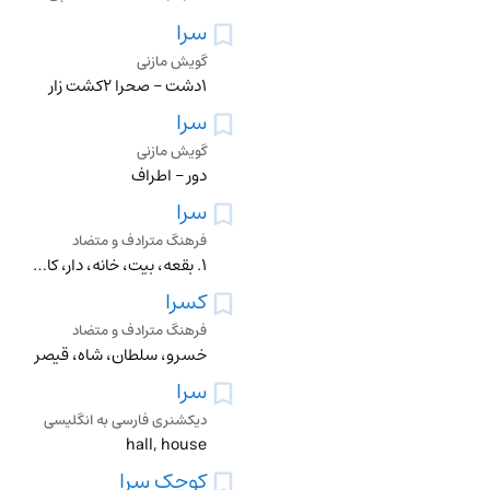
سرا
گویش مازنی
۱دشت – صحرا ۲کشت زار
سرا
گویش مازنی
دور – اطراف
سرا
فرهنگ مترادف و متضاد
۱. بقعه، بیت، خانه، دار، کاشانه، مسکن، منزل ۲. کوشک، قصر
کسرا
فرهنگ مترادف و متضاد
خسرو، سلطان، شاه، قیصر
سرا
دیکشنری فارسی به انگلیسی
hall, house
کوچک سرا