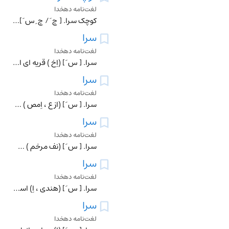
لغت‌نامه دهخدا
کوچک سرا. [ چ َ / چ ِ س َ ] (اِخ ) دهی از دهستان علی آباد است که در بخش مرکزی شهرستان قائم شهر و در 1500گزی شمال غربی این شهر قرار دارد. در دشت واقع و هوای آن م
سرا
لغت‌نامه دهخدا
سرا. [ س َ ] (اِخ ) قریه ای است در نهاوند. (معجم البلدان ).
سرا
لغت‌نامه دهخدا
سرا. [ س َ ] (از ع ، اِمص ) در عربی بمعنی نرمی و رأفت لیکن به این معنی در آخر همزه است ، فارسیان بدون همزه نیز آرند. (غیاث ) (آنندراج ).
سرا
لغت‌نامه دهخدا
سرا. [ س َ ] (نف مرخم ) سرای . سراینده : نشاندند مطرب بهر برزنی اغانی سرایی و بربطزنی . نظامی .ستایش سرایان نه یار تواَندنکوهش کنان دوستدار تواَند. سعدی .رجوع ب
سرا
لغت‌نامه دهخدا
سرا. [ س َ ] (هندی ، اِ) اسم هندی خمر است . (تحفه ٔ حکیم مؤمن ).
سرا
لغت‌نامه دهخدا