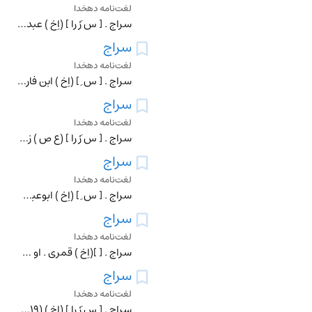
لغت‌نامه دهخدا
سراج . [ س َرْ را ] (اِخ ) عبداﷲبن علی ، مکنی به ابونصر. رجوع به ابونصر سراج شود.
سراج
لغت‌نامه دهخدا
سراج . [ س ِ ] (اِخ ) ابن فارس عبداﷲبن احمدبن اسماعیل التمیمی اسکندرانی مکنی به ابوبکر. از تاج الکندی و ابن الحرستانی حدیث کرد. در ربیع الاول سال 685 هَ . ق . ب
سراج
لغت‌نامه دهخدا
سراج . [ س َرْ را ] (ع ص ) زینگر. ج ، سراجون . (مهذب الاسماء) (دهار). زین فروش و زین ساز. (غیاث ). زین فروش . زین ساز. || دروغگوی . (آنندراج ) (منتهی الارب ).
سراج
لغت‌نامه دهخدا
سراج . [ س ِ ] (اِخ ) ابوعبداﷲ محمدبن محمد السراج الوزیر الاندلسی مکنی به ابوعبداﷲ. در قرن دوازدهم هجری میزیست . او راست : الحلل السندسیة فی الاخبار التونسیة ای
سراج
لغت‌نامه دهخدا
سراج . [ ](اِخ ) قمری . او سراجی قزوینی و سراجی قمری نامیده شده است . وی معاصر ابی سعیدخان (855 - 872 هَ . ق .) بوده است . شاعر خوبی است ولیکن در هزلیات غلو تما
سراج
لغت‌نامه دهخدا
سراج . [ س َرْ را ] (اِخ ) (419 - 500 هَ . ق .) ابوجعفربن احمدبن الحسین بن احمدبن جعفر سراج . رجوع به ابن سراج و قاری بغدادی شود.