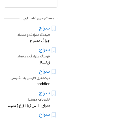
جست‌وجوی غلط تایپی
سراج
فرهنگ مترادف و متضاد
چراغ، مصباح
سراج
فرهنگ مترادف و متضاد
زینساز
سراج
دیکشنری فارسی به انگلیسی
saddler
سراج
لغت‌نامه دهخدا
سراج . [ س َرْ را ] (اِخ ) سبزواری .ملا احمد سراج از ولایت سبزوار است . طبعش در شعر نیک است ، همیشه لغز میگفته . این لغز شمع از اوست ، لغز:آن چیست که در انجمنش
سراج