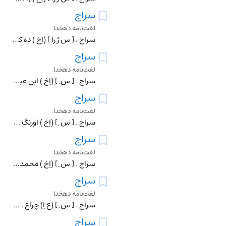
سراج
لغت‌نامه دهخدا
سراج . [ س َرْ را ] (اِخ ) ده کوچکی است از دهستان شهاباد بخش حومه ٔشهرستان بیرجند واقع در 14 هزارگزی باختر بیرجند. هوای آن معتدل و دارای 12 تن سکنه است . آب آنج
سراج
لغت‌نامه دهخدا
سراج . [ س ِ ] (اِخ ) ابن عبداﷲبن محمدبن سراج مکنی به ابومروان النحوی اللغوی . وی امام مردم اهل قرطبه بود و در علم عربیت منزلتی بلند داشت ، مدت 18 سال عمر خود ر
سراج
لغت‌نامه دهخدا
سراج . [ س ِ ] (اِخ ) اورنگ آبادی . سیدسراج الدین از روشن سوادان اورنگ آباد دکن است و در چراغ افروزی کاشانه ٔ نظم فارسی دارد و از ماهران فن از ابتدای شباب دل به
سراج
لغت‌نامه دهخدا
سراج . [ س ِ ] (اِخ ) محمدبن السرج الوزیر الاندلسی . رجوع به سراج ابوعبداﷲ شود.
سراج
لغت‌نامه دهخدا
سراج . [ س ِ ] (ع اِ) چراغ . (غیاث ) (مهذب الاسماء)(دهار) (آنندراج ) (منتهی الارب ) : و اذکارها فرعاً بعثه سراجاً. (تاریخ بیهقی چ ادیب ص 298).گفتم که بقرآن در پ
سراج