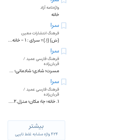
واژه‌نامه آزاد
خانه
سرا
فرهنگ انتشارات معین
(سَ) (اِ.)= سرای : 1 - خانه ، مکان . 2 - بنای عالی . 3 - پسوند مکان : کاروانسرا.
سرا
فرهنگ فارسی عمید /
قربان‌زاده
مسرت؛ شادی؛ شادمانی؛ شادکامی؛ خوشی.
سرا
فرهنگ فارسی عمید /
قربان‌زاده
۱. خانه؛ جا؛ مکان؛ منزل.۲. خانۀ بزرگ. سرای بقا: [قدیمی، مجاز] = سرای پسین سرای پسین: [قدیمی، مجاز] آخرت؛ جهان دیگر. سرای جاوید: [مجاز] دنیای دیگر؛ عالم دیگر؛ ب
بیشتر
۴۲۴ واژه مشابه غلط تایپی