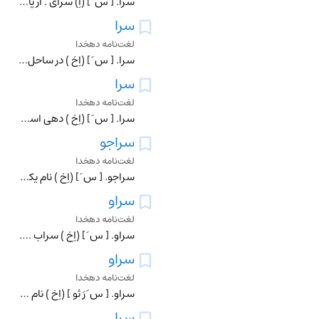
سرا. [ س َ ] (اِ) سرای . از پارسی باستان «سراده » ، اوستا «سراذه » ، ارمنی عاریتی و دخیل «سرهک »، «سره » . عربی عاریتی و دخیل سرادق (خانه و بیت ، کوشک و قصر، بن
سرا
لغت‌نامه دهخدا
سرا. [ س َ ] (اِخ ) در ساحل نهر اتل است و نهر اتل بصحراء قفچق است و سرا برساحل آن است . (ابن بطوطه ، از یادداشت بخط مؤلف ).
سرا
لغت‌نامه دهخدا
سرا. [ س َ ] (اِخ ) دهی است از دهستان تورجان بخش بوکان شهرستان مهاباد واقع در 19 هزارگزی جنوب بوکان در مسیر شوسه ٔ بوکان به سقز. هوای آن معتدل و دارای 557 تن سک
سراجو
لغت‌نامه دهخدا
سراجو. [ س َ ] (اِخ ) نام یکی از دهستانهای مرکزی شهرستان مراغه که در شمال و خاور بخش واقع شده است و آب قراء دهستان از رودخانه های صوفی چای ، مردق چگان ، لیلان ،
سراو
لغت‌نامه دهخدا
سراو. [ س َ ] (اِخ ) سراب . رجوع به نزهةالقلوب شود.
سراو
لغت‌نامه دهخدا
سراو. [ س َ رَ ئو ] (اِخ ) نام رودخانه ای است که شهر اوده در کنار آن رودخانه واقع است در هندوستان . (از برهان ) (حاشیه ٔ برهان قاطع چ معین ).
سرا