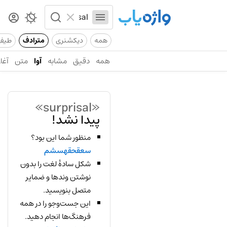
همه
دیکشنری
مترادف
طیف
همه
دقیق
مشابه
آوا
متن
آغاز
«surprisal»
پیدا نشد!
منظور شما این بود؟
سعقحقهسشم
شکل سادهٔ لغت را بدون
نوشتن وندها و ضمایر
متصل بنویسید.
این جست‌وجو را در همه
فرهنگ‌ها انجام دهید.