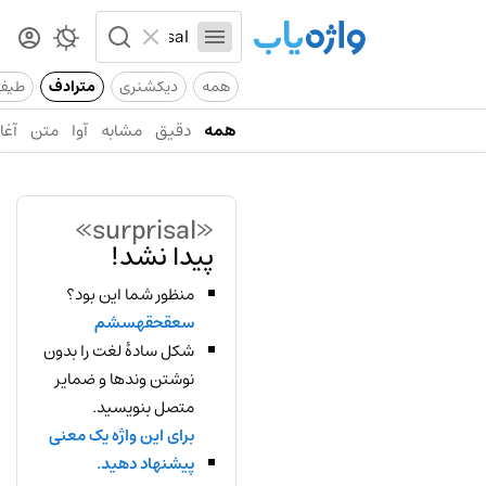
همه
دیکشنری
مترادف
طیف
همه
دقیق
مشابه
آوا
متن
آغاز
«surprisal»
پیدا نشد!
منظور شما این بود؟
سعقحقهسشم
شکل سادهٔ لغت را بدون
نوشتن وندها و ضمایر
متصل بنویسید.
برای این واژه یک معنی
پیشنهاد دهید.