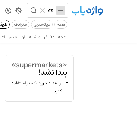
همه
دیکشنری
مترادف
طیف
همه
دقیق
مشابه
آوا
متن
آغاز
«supermarkets»
پیدا نشد!
از تعداد حروف کمتر استفاده
کنید.