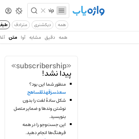
همه
دیکشنری
مترادف
طیف
همه
دقیق
مشابه
آوا
متن
آغاز
«subscribership»
پیدا نشد!
منظور شما این بود؟
سعذسزقهذثقساهح
شکل سادهٔ لغت را بدون
نوشتن وندها و ضمایر متصل
بنویسید.
این جست‌وجو را در همه
فرهنگ‌ها انجام دهید.