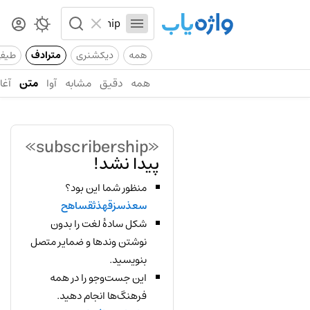
همه
دیکشنری
مترادف
طیف
همه
دقیق
مشابه
آوا
متن
آغاز
«subscribership»
پیدا نشد!
منظور شما این بود؟
سعذسزقهذثقساهح
شکل سادهٔ لغت را بدون
نوشتن وندها و ضمایر متصل
بنویسید.
این جست‌وجو را در همه
فرهنگ‌ها انجام دهید.