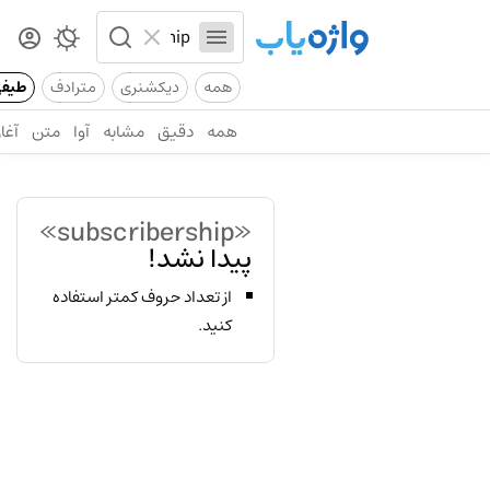
همه
دیکشنری
مترادف
طیف
همه
دقیق
مشابه
آوا
متن
آغاز
«subscribership»
پیدا نشد!
از تعداد حروف کمتر استفاده
کنید.