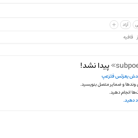
+
ی
آزاد
قافیه
پیدا نشد!
ش یعزثس فثزعپ
 وندها و ضمایر متصل بنویسید.
ها انجام دهید.
د دهید.