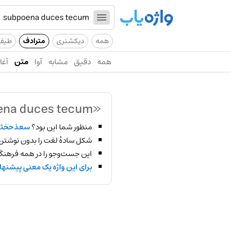
همه
دیکشنری
مترادف
طیف
همه
دقیق
مشابه
آوا
متن
آغاز
«subpoena duces tecum»
منظور شما این بود؟
سعذحخثد
شکل سادهٔ لغت را بدون نوشتن
این جست‌وجو را در همه فرهنگ‌
برای این واژه یک معنی پیشنها