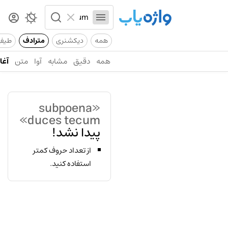
همه
دیکشنری
مترادف
طیف
همه
دقیق
مشابه
آوا
متن
آغاز
«subpoena
duces tecum»
پیدا نشد!
از تعداد حروف کمتر
استفاده کنید.