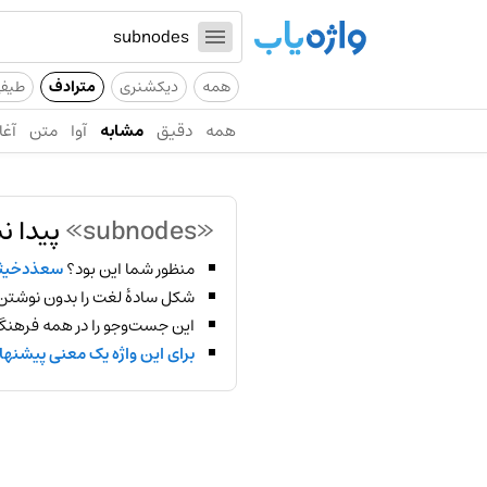
همه
دیکشنری
مترادف
طیف
همه
دقیق
مشابه
آوا
متن
آغا
«subnodes»
پیدا ن
منظور شما این بود؟
سعذدخی
شکل سادهٔ لغت را بدون نوشتن
این جست‌وجو را در همه فرهنگ‌
برای این واژه یک معنی پیشنها