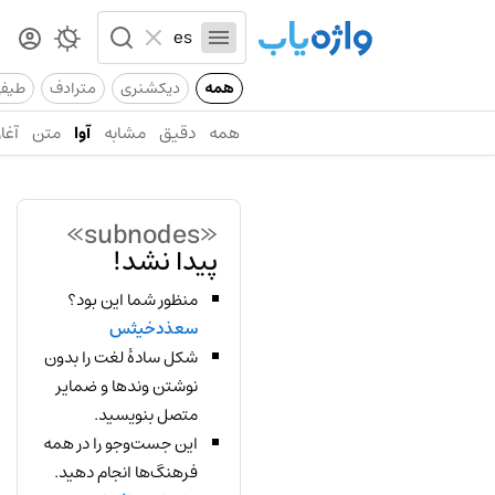
همه
دیکشنری
مترادف
طیف
همه
دقیق
مشابه
آوا
متن
آغاز
«subnodes»
پیدا نشد!
منظور شما این بود؟
سعذدخیثس
شکل سادهٔ لغت را بدون
نوشتن وندها و ضمایر
متصل بنویسید.
این جست‌وجو را در همه
فرهنگ‌ها انجام دهید.