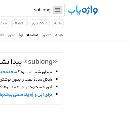
همه
دیکشنری
مترادف
طیف
همه
دقیق
مشابه
آوا
متن
آغا
«sublong»
پیدا نشد
منظور شما این بود؟
سعذمخد
شکل سادهٔ لغت را بدون نوشتن
این جست‌وجو را در همه فرهنگ‌
برای این واژه یک معنی پیشنها