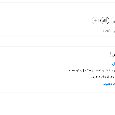
+
ی
آزاد
ز
قافیه
!
ل
 وندها و ضمایر متصل بنویسید.
ها انجام دهید.
د دهید.