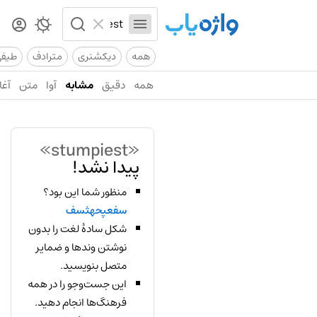
همه
دیکشنری
مترادف
طیف
همه
دقیق
مشابه
آوا
متن
آغا
«stumpiest»
پیدا نشد!
منظور شما این بود؟
سفعپحهثسف
شکل سادهٔ لغت را بدون
نوشتن وندها و ضمایر
متصل بنویسید.
این جست‌وجو را در همه
فرهنگ‌ها انجام دهید.