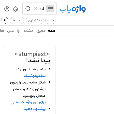
همه
دیکشنری
مترادف
طیف
همه
دقیق
مشابه
آوا
متن
آغاز
«stumpiest»
پیدا نشد!
منظور شما این بود؟
سفعپحهثسف
شکل سادهٔ لغت را بدون
نوشتن وندها و ضمایر
متصل بنویسید.
برای این واژه یک معنی
پیشنهاد دهید.