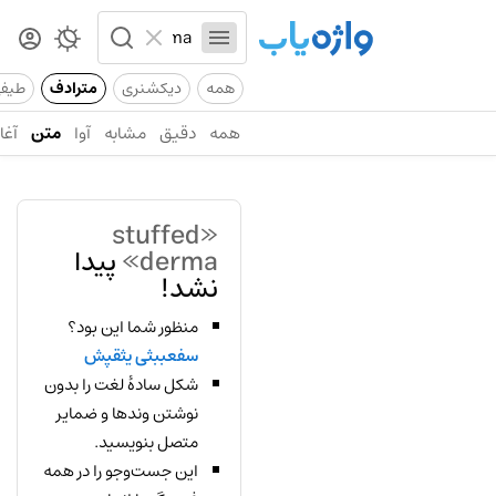
همه
دیکشنری
مترادف
طیف
همه
دقیق
مشابه
آوا
متن
آغاز
«stuffed
derma»
پیدا
نشد!
منظور شما این بود؟
سفعببثی یثقپش
شکل سادهٔ لغت را بدون
نوشتن وندها و ضمایر
متصل بنویسید.
این جست‌وجو را در همه