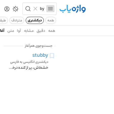
همه
دیکشنری
مترادف
طیف
همه
دقیق
مشابه
آوا
متن
آغاز
جست‌وجوی هم‌آغاز
stubby
دیکشنری انگلیسی به فارسی
خشخاش، پر از کنده درخت، سیخ سیخ، زبر، ریشه دار