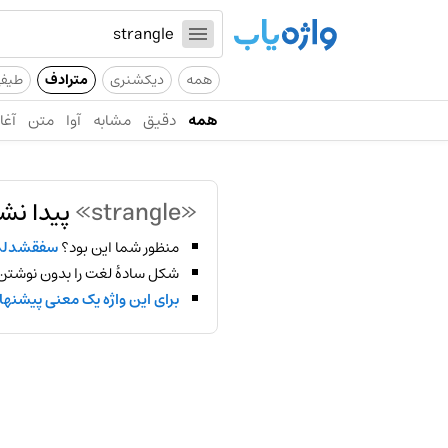
همه
دیکشنری
مترادف
طیف
همه
دقیق
مشابه
آوا
متن
آغاز
«strangle»
پیدا نش
منظور شما این بود؟
سفقشدل
شکل سادهٔ لغت را بدون نوشتن
برای این واژه یک معنی پیشنها