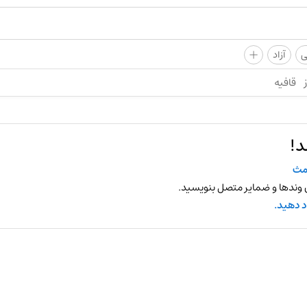
+
ی
آزاد
قافیه
د!
مث
 وندها و ضمایر متصل بنویسید.
د دهید.