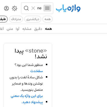
همه
دیکشنری
مترادف
طیف
همه
دقیق
مشابه
آوا
متن
آغاز
«stone»
پیدا
نشد!
منظور شما این بود؟
سفخدث
شکل سادهٔ لغت را بدون
نوشتن وندها و ضمایر
متصل بنویسید.
برای این واژه یک معنی
پیشنهاد دهید.