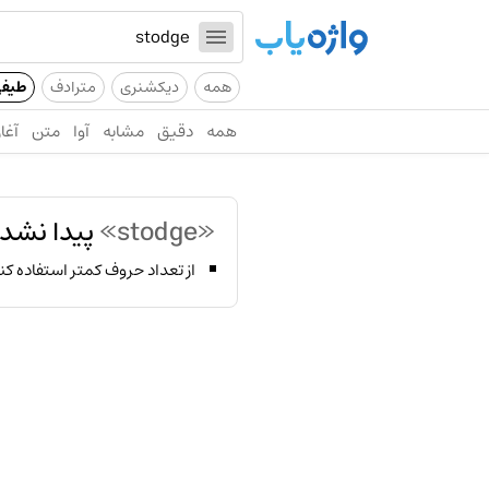
همه
دیکشنری
مترادف
طیف
همه
دقیق
مشابه
آوا
متن
آغاز
«stodge»
پیدا نشد!
از تعداد حروف کمتر استفاده کن