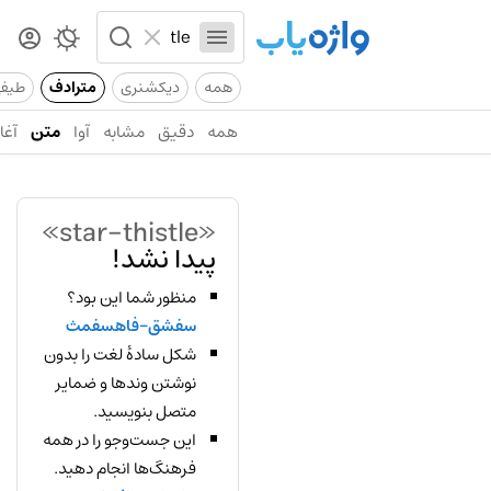
همه
دیکشنری
مترادف
طیف
همه
دقیق
مشابه
آوا
متن
آغاز
«star-thistle»
پیدا نشد!
منظور شما این بود؟
سفشق-فاهسفمث
شکل سادهٔ لغت را بدون
نوشتن وندها و ضمایر
متصل بنویسید.
این جست‌وجو را در همه
فرهنگ‌ها انجام دهید.