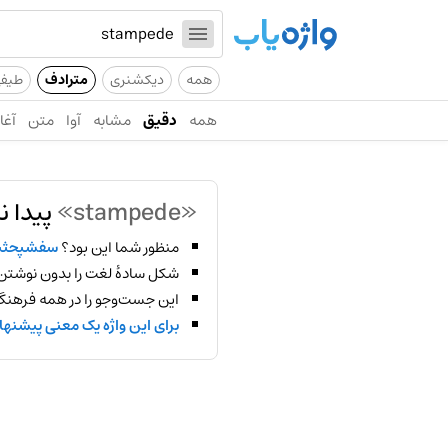
همه
دیکشنری
مترادف
طیف
همه
دقیق
مشابه
آوا
متن
آغاز
«stampede»
پیدا ن
منظور شما این بود؟
سفشپحثی
شکل سادهٔ لغت را بدون نوشتن
این جست‌وجو را در همه فرهنگ‌
برای این واژه یک معنی پیشنها