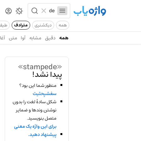
همه
دیکشنری
مترادف
طیف
همه
دقیق
مشابه
آوا
متن
آغاز
«stampede»
پیدا نشد!
منظور شما این بود؟
سفشپحثیث
شکل سادهٔ لغت را بدون
نوشتن وندها و ضمایر
متصل بنویسید.
برای این واژه یک معنی
پیشنهاد دهید.