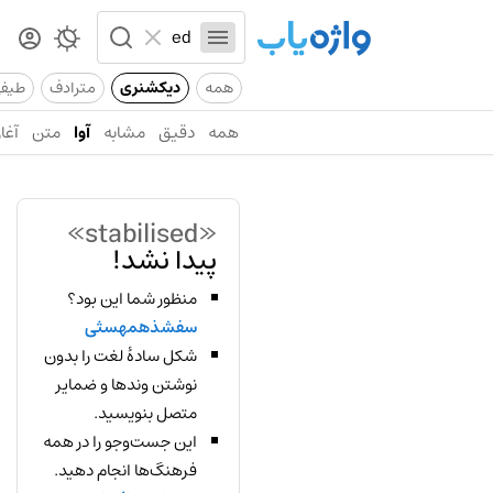
همه
دیکشنری
مترادف
طیف
همه
دقیق
مشابه
آوا
متن
آغاز
«stabilised»
پیدا نشد!
منظور شما این بود؟
سفشذهمهسثی
شکل سادهٔ لغت را بدون
نوشتن وندها و ضمایر
متصل بنویسید.
این جست‌وجو را در همه
فرهنگ‌ها انجام دهید.