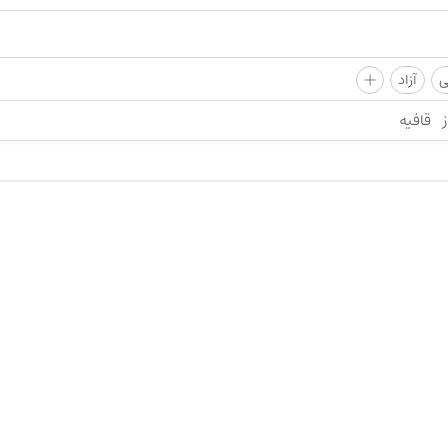
+
ی
آزاد
ز
قافیه