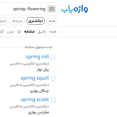
همه
دیکشنری
مترادف
طیف
همه
دقیق
مشابه
آوا
متن
آغا
جست‌وجوی مشابه
spring roll
دیکشنری انگلیسی به فارسی
رول بهار
spring squill
دیکشنری انگلیسی به فارسی
چنگال بهاری
spring scale
دیکشنری انگلیسی به فارسی
مقیاس بهاری