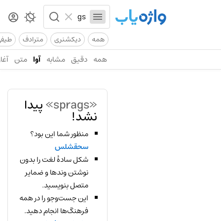
همه
دیکشنری
مترادف
طیف
همه
دقیق
مشابه
آوا
متن
آغاز
«sprags»
پیدا
نشد!
منظور شما این بود؟
سحقشلس
شکل سادهٔ لغت را بدون
نوشتن وندها و ضمایر
متصل بنویسید.
این جست‌وجو را در همه
فرهنگ‌ها انجام دهید.