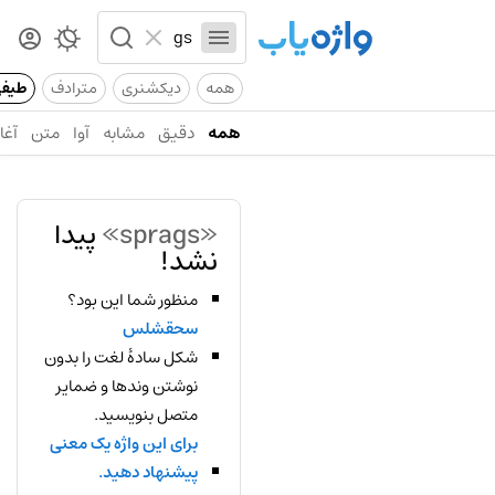
همه
دیکشنری
مترادف
طیف
همه
دقیق
مشابه
آوا
متن
آغاز
«sprags»
پیدا
نشد!
منظور شما این بود؟
سحقشلس
شکل سادهٔ لغت را بدون
نوشتن وندها و ضمایر
متصل بنویسید.
برای این واژه یک معنی
پیشنهاد دهید.