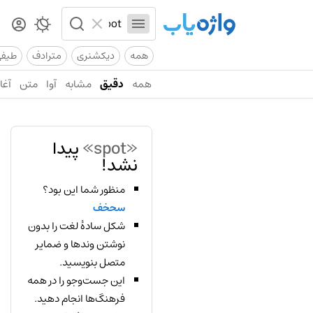
همه
دیکشنری
مترادف
طیف
همه
دقیق
مشابه
آوا
متن
آغاز
«spot»
پیدا
نشد!
منظور شما این بود؟
سحخف
شکل سادهٔ لغت را بدون
نوشتن وندها و ضمایر
متصل بنویسید.
این جست‌وجو را در همه
فرهنگ‌ها انجام دهید.