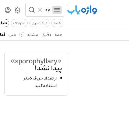
همه
دیکشنری
مترادف
طیف
همه
دقیق
مشابه
آوا
متن
آغاز
«sporophyllary»
پیدا نشد!
از تعداد حروف کمتر
استفاده کنید.