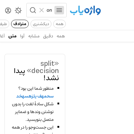
همه
دیکشنری
مترادف
طیف
همه
دقیق
مشابه
آوا
متن
آغاز
«split
decision»
پیدا
نشد!
منظور شما این بود؟
سحمهف یثزهسهخد
شکل سادهٔ لغت را بدون
نوشتن وندها و ضمایر
متصل بنویسید.
این جست‌وجو را در همه