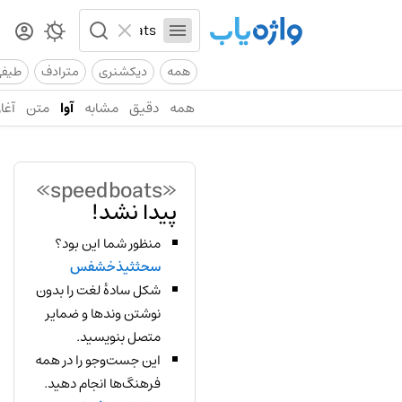
همه
دیکشنری
مترادف
طیف
همه
دقیق
مشابه
آوا
متن
آغاز
«speedboats»
پیدا نشد!
منظور شما این بود؟
سحثثیذخشفس
شکل سادهٔ لغت را بدون
نوشتن وندها و ضمایر
متصل بنویسید.
این جست‌وجو را در همه
فرهنگ‌ها انجام دهید.