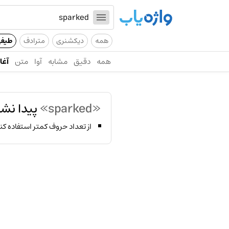
همه
دیکشنری
مترادف
طیف
همه
دقیق
مشابه
آوا
متن
آغاز
«sparked»
پیدا نشد
از تعداد حروف کمتر استفاده کن