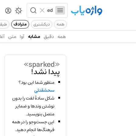
همه
دیکشنری
مترادف
طیف
همه
دقیق
مشابه
آوا
متن
آغا
«sparked»
پیدا نشد!
منظور شما این بود؟
سحشقنثی
شکل سادهٔ لغت را بدون
نوشتن وندها و ضمایر
متصل بنویسید.
این جست‌وجو را در همه
فرهنگ‌ها انجام دهید.