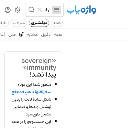
همه
دیکشنری
مترادف
طیف
همه
دقیق
مشابه
آوا
متن
آغاز
«sovereign
immunity»
پیدا نشد!
منظور شما این بود؟
سخرثقثهلد هپپعدهفغ
شکل سادهٔ لغت را بدون
نوشتن وندها و ضمایر
متصل بنویسید.
این جست‌وجو را در همه