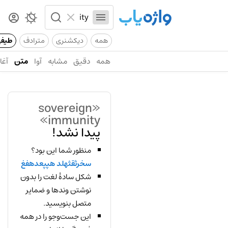
همه
دیکشنری
مترادف
طیف
همه
دقیق
مشابه
آوا
متن
آغاز
«sovereign
immunity»
پیدا نشد!
منظور شما این بود؟
سخرثقثهلد هپپعدهفغ
شکل سادهٔ لغت را بدون
نوشتن وندها و ضمایر
متصل بنویسید.
این جست‌وجو را در همه