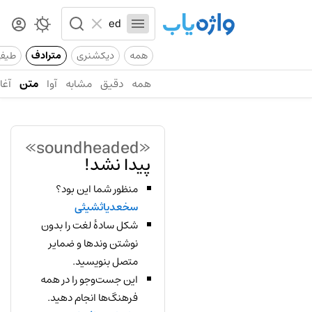
همه
دیکشنری
مترادف
طیف
همه
دقیق
مشابه
آوا
متن
آغاز
«soundheaded»
پیدا نشد!
منظور شما این بود؟
سخعدیاثشیثی
شکل سادهٔ لغت را بدون
نوشتن وندها و ضمایر
متصل بنویسید.
این جست‌وجو را در همه
فرهنگ‌ها انجام دهید.