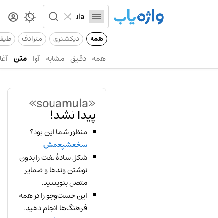
همه
دیکشنری
مترادف
طیف
همه
دقیق
مشابه
آوا
متن
آغاز
«souamula»
پیدا نشد!
منظور شما این بود؟
سخعشپعمش
شکل سادهٔ لغت را بدون
نوشتن وندها و ضمایر
متصل بنویسید.
این جست‌وجو را در همه
فرهنگ‌ها انجام دهید.