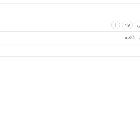
+
ی
آزاد
ز
قافیه