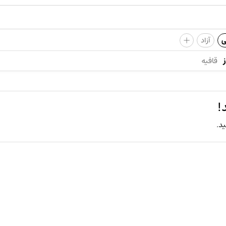
+
ی
آزاد
قافیه
!
ید.