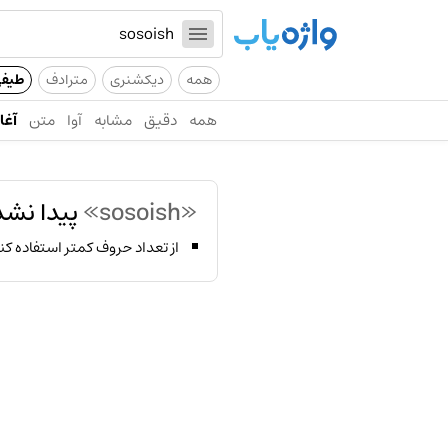
همه
دیکشنری
مترادف
طیف
همه
دقیق
مشابه
آوا
متن
آغاز
«sosoish»
پیدا نشد
از تعداد حروف کمتر استفاده کن