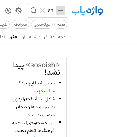
همه
دیکشنری
مترادف
طیف
همه
دقیق
مشابه
آوا
متن
آغاز
«sosoish»
پیدا
نشد!
منظور شما این بود؟
سخسخهسا
شکل سادهٔ لغت را بدون
نوشتن وندها و ضمایر
متصل بنویسید.
این جست‌وجو را در همه
فرهنگ‌ها انجام دهید.