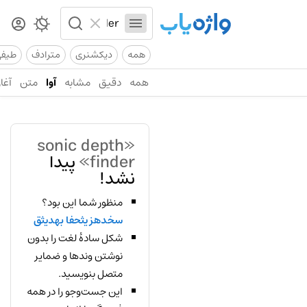
همه
دیکشنری
مترادف
طیف
همه
دقیق
مشابه
آوا
متن
آغاز
«sonic depth
finder»
پیدا
نشد!
منظور شما این بود؟
سخدهز یثحفا بهدیثق
شکل سادهٔ لغت را بدون
نوشتن وندها و ضمایر
متصل بنویسید.
این جست‌وجو را در همه