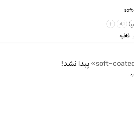
+
ی
آزاد
قافیه
پیدا نشد!
ید.