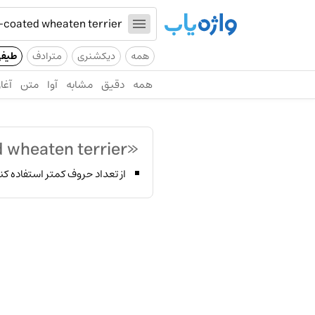
همه
دیکشنری
مترادف
طیف
همه
دقیق
مشابه
آوا
متن
آغاز
«soft-coated wheaten terrier»
از تعداد حروف کمتر استفاده کن