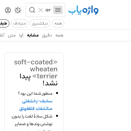
همه
دیکشنری
مترادف
طیف
همه
دقیق
مشابه
آوا
متن
آغا
«soft-coated
wheaten
terrier»
پیدا
نشد!
منظور شما این بود؟
سخبف-زخشفثی
صاثشفثد فثققهثق
شکل سادهٔ لغت را بدون
نوشتن وندها و ضمایر