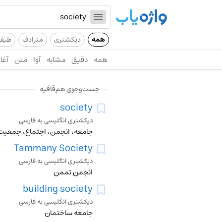
همه
دیکشنری
مترادف
طیف
همه
دقیق
مشابه
آوا
متن
آغاز
جست‌وجوی هم‌قافیه
society
دیکشنری انگلیسی به فارسی
جامعه، انجمن، اجتماع، جمعیت
Tammany Society
دیکشنری انگلیسی به فارسی
انجمن تممن
building society
دیکشنری انگلیسی به فارسی
جامعه ساختمان