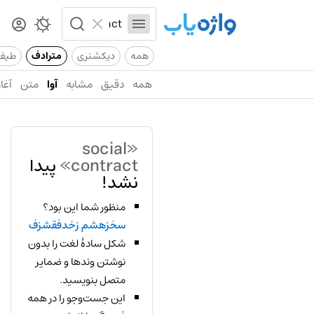
همه
دیکشنری
مترادف
طیف
همه
دقیق
مشابه
آوا
متن
آغاز
«social
contract»
پیدا
نشد!
منظور شما این بود؟
سخزهشم زخدفقشزف
شکل سادهٔ لغت را بدون
نوشتن وندها و ضمایر
متصل بنویسید.
این جست‌وجو را در همه