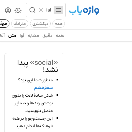
همه
دیکشنری
مترادف
طیف
همه
دقیق
مشابه
آوا
متن
آغاز
«social»
پیدا
نشد!
منظور شما این بود؟
سخزهشم
شکل سادهٔ لغت را بدون
نوشتن وندها و ضمایر
متصل بنویسید.
این جست‌وجو را در همه
فرهنگ‌ها انجام دهید.