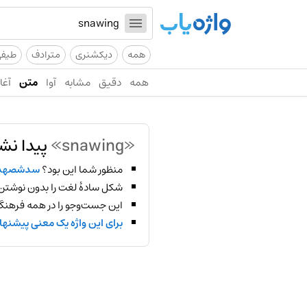
همه
دیکشنری
مترادف
طیف
همه
دقیق
مشابه
آوا
متن
آغاز
«snawing»
پیدا نش
منظور شما این بود؟
سدشصهد
شکل سادهٔ لغت را بدون نوشتن
این جست‌وجو را در همه فرهنگ‌
برای این واژه یک معنی پیشنها