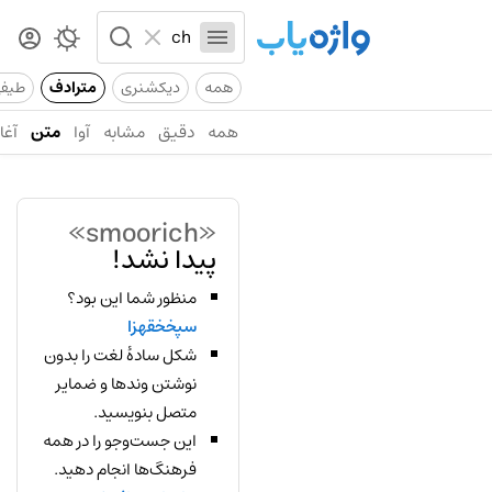
همه
دیکشنری
مترادف
طیف
همه
دقیق
مشابه
آوا
متن
آغاز
«smoorich»
پیدا نشد!
منظور شما این بود؟
سپخخقهزا
شکل سادهٔ لغت را بدون
نوشتن وندها و ضمایر
متصل بنویسید.
این جست‌وجو را در همه
فرهنگ‌ها انجام دهید.